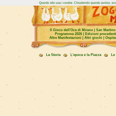
Questo sito usa i cookie. Chiudendo questo avviso, sco
Il Gioco dell'Oca di Mirano
|
San Martino 
Programma 2026
|
Edizioni precedent
Altre Manifestazioni
|
Altri giochi
|
Ospital
La Storia
L'epoca e la Piazza
Le