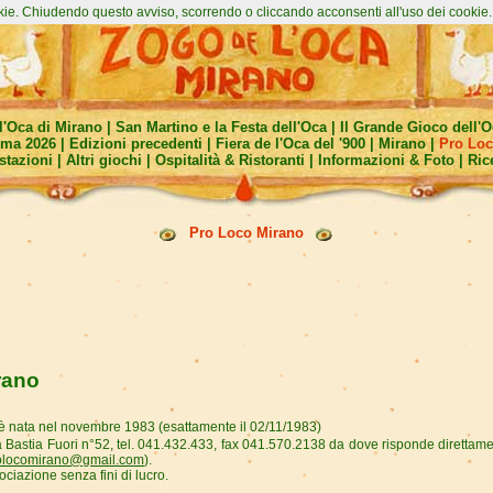
kie. Chiudendo questo avviso, scorrendo o cliccando acconsenti all'uso dei cookie.
ll'Oca di Mirano
|
San Martino e la Festa dell'Oca
|
Il Grande Gioco dell'O
ma 2026
|
Edizioni precedenti
|
Fiera de l'Oca del '900
|
Mirano
|
Pro Loc
stazioni
|
Altri giochi
|
Ospitalità & Ristoranti
|
Informazioni & Foto
|
Ric
Pro Loco Mirano
rano
è nata nel novembre 1983 (esattamente il 02/11/1983)
 Bastia Fuori n°52, tel. 041.432.433, fax 041.570.2138 da dove risponde direttamen
olocomirano@gmail.com
).
ciazione senza fini di lucro.