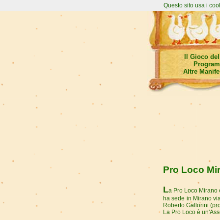
Questo sito usa i coo
Il Gioco de
Program
Altre Manife
Pro Loco Mi
L
a Pro Loco Mirano 
ha sede in Mirano via
Roberto Gallorini (
pr
La Pro Loco è un'Asso